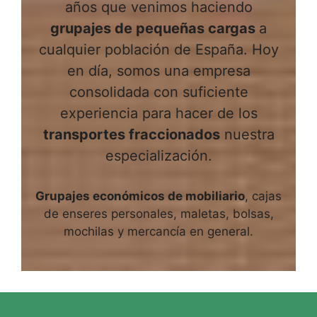
años que venimos haciendo
grupajes de pequeñas cargas
a
cualquier población de España. Hoy
en día, somos una empresa
consolidada con suficiente
experiencia para hacer de los
transportes fraccionados
nuestra
especialización.
Grupajes económicos de mobiliario
, cajas
de enseres personales, maletas, bolsas,
mochilas y mercancía en general.